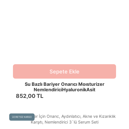
Sepete Ekle
Su Bazlı Bariyer Onarıcı Moısturizer
NemlendiriciHyaluronikAsit
Squalane50MLTümciltler
852,00 TL
ÜCRETSİZ KARGO