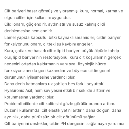
Cilt bariyeri hasar görmüş ve yıpranmış, kuru, normal, karma ve
olgun ciltler için kullanımı uygundur.
Cildi onarır, güçlendirir, aydınlatır ve susuz kalmış cildi
derinlemesine nemlendirir.
Lamel yapıda kapsüllü, bitki kaynaklı seramidler; cildin bariyer
fonksiyonunu onarır, ciltteki su kaybını engeller.
Kuru, çatlak ve hasarlı ciltte lipid bariyeri büyük ölçüde tahrip
olur, lipid bariyerinin restorasyonu, kuru cilt koşullarının gerçek
nedenini ortadan kaldırmanın yanı sıra, fizyolojik hücre
fonksiyonlarını da geri kazandırır ve böylece cildin genel
durumunun iyileşmesine yardımcı olur.
Daha derin katmanlara ulaşabilen beş farklı boyuttaki
Hyaluronic Asit; nem seviyesini etkili bir şekilde arttırır ve
korunmasına yardımcı olur.
Problemli ciltlerde cilt kalitesini gözle görülür oranda arttırır.
Düzenli kullanımda, cilt elastikiyetini arttırır, daha dolgun, daha
aydınlık, daha pürüzsüz bir cilt görünümü sağlar.
Cilt bariyerini destekler, cildin PH dengesini sağlamaya yardımcı