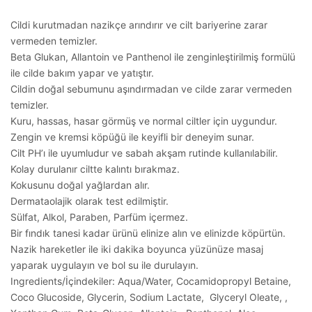
Cildi kurutmadan nazikçe arındırır ve cilt bariyerine zarar
vermeden temizler.
Beta Glukan, Allantoin ve Panthenol ile zenginleştirilmiş formülü
ile cilde bakım yapar ve yatıştır.
Cildin doğal sebumunu aşındırmadan ve cilde zarar vermeden
temizler.
Kuru, hassas, hasar görmüş ve normal ciltler için uygundur.
Zengin ve kremsi köpüğü ile keyifli bir deneyim sunar.
Cilt PH’ı ile uyumludur ve sabah akşam rutinde kullanılabilir.
Kolay durulanır ciltte kalıntı bırakmaz.
Kokusunu doğal yağlardan alır.
Dermataolajik olarak test edilmiştir.
Sülfat, Alkol, Paraben, Parfüm içermez.
Bir fındık tanesi kadar ürünü elinize alın ve elinizde köpürtün.
Nazik hareketler ile iki dakika boyunca yüzünüze masaj
yaparak uygulayın ve bol su ile durulayın.
Ingredients/İçindekiler: Aqua/Water, Cocamidopropyl Betaine,
Coco Glucoside, Glycerin, Sodium Lactate, Glyceryl Oleate, ,