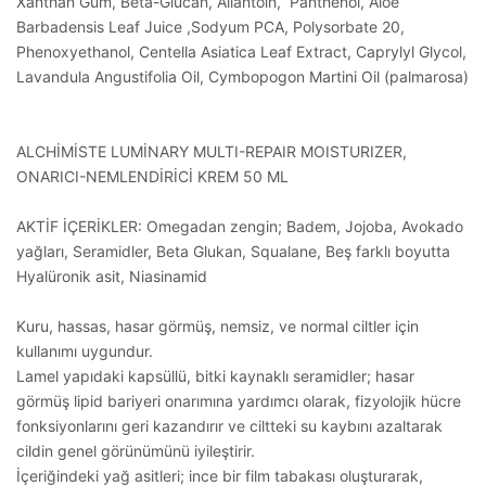
Xanthan Gum, Beta-Glucan, Allantoin, Panthenol, Aloe
Barbadensis Leaf Juice ,Sodyum PCA, Polysorbate 20,
Phenoxyethanol, Centella Asiatica Leaf Extract, Caprylyl Glycol,
Lavandula Angustifolia Oil, Cymbopogon Martini Oil (palmarosa)
ALCHİMİSTE LUMİNARY MULTI-REPAIR MOISTURIZER,
ONARICI-NEMLENDİRİCİ KREM 50 ML
AKTİF İÇERİKLER: Omegadan zengin; Badem, Jojoba, Avokado
yağları, Seramidler, Beta Glukan, Squalane, Beş farklı boyutta
Hyalüronik asit, Niasinamid
Kuru, hassas, hasar görmüş, nemsiz, ve normal ciltler için
kullanımı uygundur.
Lamel yapıdaki kapsüllü, bitki kaynaklı seramidler; hasar
görmüş lipid bariyeri onarımına yardımcı olarak, fizyolojik hücre
fonksiyonlarını geri kazandırır ve ciltteki su kaybını azaltarak
cildin genel görünümünü iyileştirir.
İçeriğindeki yağ asitleri; ince bir film tabakası oluşturarak,