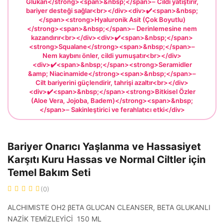
Glukan</strong><span>&nbsp;</span>– Cildi yatıştırır,
bariyer desteği sağlar<br></div><div>✔️<span>&nbsp;
</span><strong>Hyaluronik Asit (Çok Boyutlu)
</strong><span>&nbsp;</span>– Derinlemesine nem
kazandırır<br></div><div>✔️<span>&nbsp;</span>
<strong>Squalane</strong><span>&nbsp;</span>–
Nem kaybını önler, cildi yumuşatır<br></div>
<div>✔️<span>&nbsp;</span><strong>Seramidler
&amp; Niacinamide</strong><span>&nbsp;</span>–
Cilt bariyerini güçlendirir, tahrişi azaltır<br></div>
<div>✔️<span>&nbsp;</span><strong>Bitkisel Özler
(Aloe Vera, Jojoba, Badem)</strong><span>&nbsp;
</span>– Sakinleştirici ve ferahlatıcı etki</div>
Bariyer Onarıcı Yaşlanma ve Hassasiyet
Karşıtı Kuru Hassas ve Normal Ciltler için
Temel Bakım Seti
(0)
ALCHIMISTE OH2 βETA GLUCAN CLEANSER, BETA GLUKANLI
NAZİK TEMİZLEYİCİ 150 ML