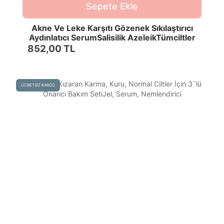
Sepete Ekle
Akne Ve Leke Karşıtı Gözenek Sıkılaştırıcı
Aydınlatıcı SerumSalisilik AzeleikTümciltler
852,00 TL
ÜCRETSİZ KARGO