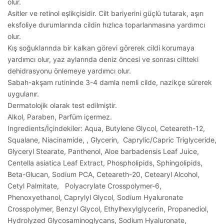
olur.
Asitler ve retinol eşlikçisidir. Cilt bariyerini güçlü tutarak, aşırı
eksfoliye durumlarında cildin hızlıca toparlanmasına yardımcı
olur.
Kış soğuklarında bir kalkan görevi görerek cildi korumaya
yardımcı olur, yaz aylarında deniz öncesi ve sonrası ciltteki
dehidrasyonu önlemeye yardımcı olur.
Sabah-akşam rutininde 3-4 damla nemli cilde, nazikçe sürerek
uygulanır.
Dermatolojik olarak test edilmiştir.
Alkol, Paraben, Parfüm içermez.
Ingredients/İçindekiler: Aqua, Butylene Glycol, Ceteareth-12,
Squalane, Niacinamide, , Glycerin, Caprylic/Capric Triglyceride,
Glyceryl Stearate, Panthenol, Aloe barbadensis Leaf Juice,
Centella asiatica Leaf Extract, Phospholipids, Sphingolipids,
Beta-Glucan, Sodium PCA, Ceteareth-20, Cetearyl Alcohol,
Cetyl Palmitate, Polyacrylate Crosspolymer-6,
Phenoxyethanol, Caprylyl Glycol, Sodium Hyaluronate
Crosspolymer, Benzyl Glycol, Ethylhexylglycerin, Propanediol,
Hydrolyzed Glycosaminoglycans, Sodium Hyaluronate,