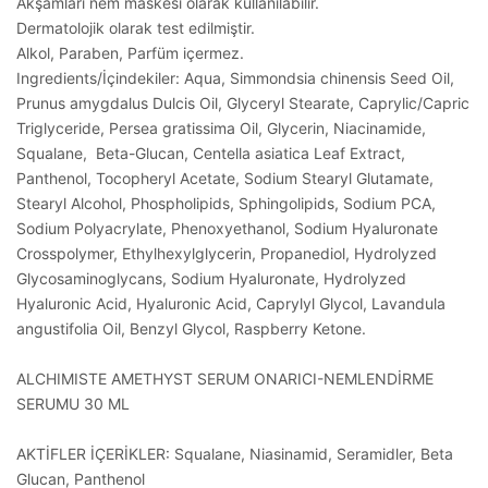
Akşamları nem maskesi olarak kullanılabilir.
Dermatolojik olarak test edilmiştir.
Alkol, Paraben, Parfüm içermez.
Ingredients/İçindekiler: Aqua, Simmondsia chinensis Seed Oil,
Prunus amygdalus Dulcis Oil, Glyceryl Stearate, Caprylic/Capric
Triglyceride, Persea gratissima Oil, Glycerin, Niacinamide,
Squalane, Beta-Glucan, Centella asiatica Leaf Extract,
Panthenol, Tocopheryl Acetate, Sodium Stearyl Glutamate,
Stearyl Alcohol, Phospholipids, Sphingolipids, Sodium PCA,
Sodium Polyacrylate, Phenoxyethanol, Sodium Hyaluronate
Crosspolymer, Ethylhexylglycerin, Propanediol, Hydrolyzed
Glycosaminoglycans, Sodium Hyaluronate, Hydrolyzed
Hyaluronic Acid, Hyaluronic Acid, Caprylyl Glycol, Lavandula
angustifolia Oil, Benzyl Glycol, Raspberry Ketone.
ALCHIMISTE AMETHYST SERUM ONARICI-NEMLENDİRME
SERUMU 30 ML
AKTİFLER İÇERİKLER: Squalane, Niasinamid, Seramidler, Beta
Glucan, Panthenol