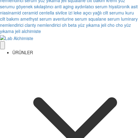
nemlendirici
serum
yüz yıkama jeli
squalane
cilt bakım kremi
yüz
serumu
göyenek sıkılaştırıcı
anti aging
aydınlatıcı serum
hiyalüronik asit
niasinamid
ceramid
centella
sivilce izi
leke açıcı
yağlı cilt serumu
kuru
cilt bakımı
amethyst serum
aventurine serum
squalane serum
luminary
nemlendirici
clarıty nemlendirici
oh beta yüz yıkama jeli
cho cho yüz
yıkama jeli
alchimiste
ÜRÜNLER