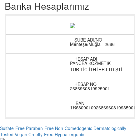
Banka Hesaplarımız
Menteşe/Muğla - 2686
PANCEA KOZMETİK
TUR.TİC.İTH.İHR.LTD.ŞTİ
2686960819925001
TR680001002686960819935001
Sulfate-Free
Paraben-Free
Non-Comedogenic
Dermatologically
Tested
Vegan
Cruelty-Free
Hypoallergenic